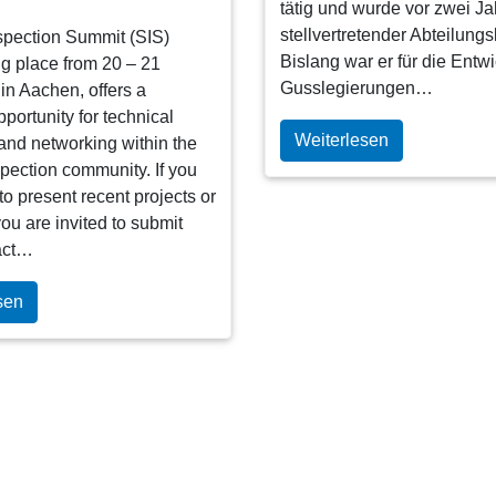
tätig und wurde vor zwei J
stellvertretender Abteilungsl
spection Summit (SIS)
Bislang war er für die Entw
ng place from 20 – 21
Gusslegierungen…
n Aachen, offers a
portunity for technical
Weiterlesen
nd networking within the
spection community. If you
to present recent projects or
ou are invited to submit
act…
sen