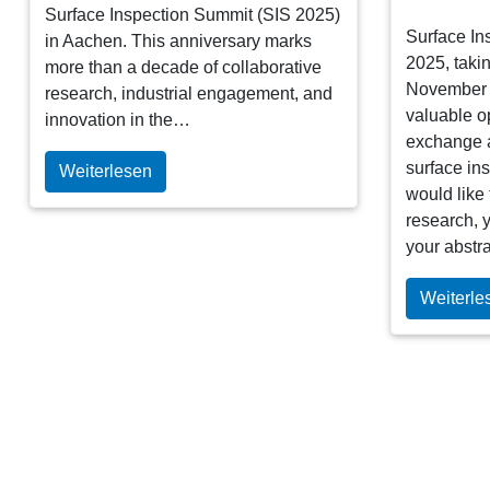
Surface Inspection Summit (SIS 2025)
Surface In
in Aachen. This anniversary marks
2025, taki
more than a decade of collaborative
November i
research, industrial engagement, and
valuable op
innovation in the…
exchange a
surface in
Weiterlesen
would like 
research, y
your abstr
Weiterle