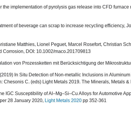
 for the implementation of pyrolysis gas release into CFD furna
treatment of beverage can scrap to increase recycling efficiency, 
tiane Matthies, Lionel Peguet, Marcel Rosefort, Christian Schn
and Corrosion, DOI: 10.1002/maco.201709813
imulation von Prozessketten mit Berücksichtigung der Mikrost
. (2019) In Situ Detection of Non-metallic Inclusions in Alu
Chesonis C. (eds) Light Metals 2019. The Minerals, Metals & 
e IGC Susceptibility of Al–Mg–Si–Cu Alloys for Automotive Appli
aper 28 January 2020,
Light Metals 2020
pp 352-361