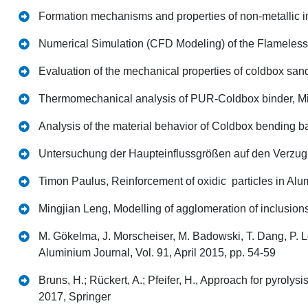
Formation mechanisms and properties of non-metallic in
Numerical Simulation (CFD Modeling) of the Flameless 
Evaluation of the mechanical properties of coldbox san
Thermomechanical analysis of PUR-Coldbox binder, Mi
Analysis of the material behavior of Coldbox bending ba
Untersuchung der Haupteinflussgrößen auf den Verzu
Timon Paulus, Reinforcement of oxidic particles in Alu
Mingjian Leng, Modelling of agglomeration of inclusion
M. Gökelma, J. Morscheiser, M. Badowski, T. Dang, P. L
Aluminium Journal, Vol. 91, April 2015, pp. 54-59
Bruns, H.; Rückert, A.; Pfeifer, H., Approach for pyroly
2017, Springer