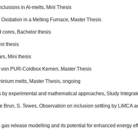
clusions in Al-melts, Mini Thesis
Oxidation in a Melting Furnace, Master Thesis
d cores, Bachelor thesis
ni thesis
rs, Mini thesis
g von PUR-Coldbox Kernen, Master Thesis
minium melts, Master Thesis, ongoing
s by experimental and mathematical approaches, Study Integrate
e Brun, S. Tewes, Observation on inclusion settling by LiMCA a
sis gas release modelling and its potential for enhanced energy e